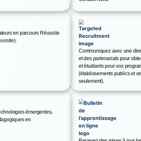
ateurs en
parcours Réussite
ussite).
Communiquez avec une direct
et des partenariats pour obte
et étudiants pour vos progra
(établissements publics et or
seulement).
echnologies émergentes,
édagogiques en
Recevez des mises à jour h